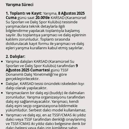
Yarışma Süreci
1. Toplantı ve Kayıt:
Yarışma,
8 Ağustos 2025
Cuma
günü saat
20.00’de
KARSAD (Karamürsel
Su Sporları ve Dalış Spor Kulübü) tesisinde
yarışmacılara teknik detaylarla ilgili
bilgilendirme yapılacak toplantıyla başlamış
sayılır. Bu toplantıya yarışmacı ve dalış eşlerinin
katılımı zorunludur. Toplantı sırasında
doldurulacak kayıt formu ile yarışmacı ve dalış
eşleri yarışma kurallarını kabul etmiş sayılırlar.
2. Dalışlar:
​Yarışma dalışları KARSAD (Karamürsel Su
Sporları ve Dalış Spor Kulübü) tarafından
9
Ağustos 2025 Cumartesi
günü TSSF
Donanımlı Dalış Yönetmeliği'ne göre
gerçekleştirilecektir.
Dalışlar, KARSAD tesisi önündeki iskeleden kıyı
dalışı olarak yapılacaktır.
Yarışmacıların bir dalış eşi (buddy) ile dalmaları
zorunludur. Yarışma organizasyonu tarafından
dalış eşi sağlanmayacaktır. Yarışmacı, kendi
dalış eşini seçip organizasyona bildirmekle
yükümlüdür. Serbest dalıcı model kullanılamaz.
Yarışmacı ve dalış eşi, en az TSSF/CMAS iki yıldız
dalıcı veya TSSF tarafından denkliği onaylanmış
ve TSSF/CMAS iki yıldız dalıcı belgesine denk bir
dalıcı belgesi veya dalış izin kimliğine sahip