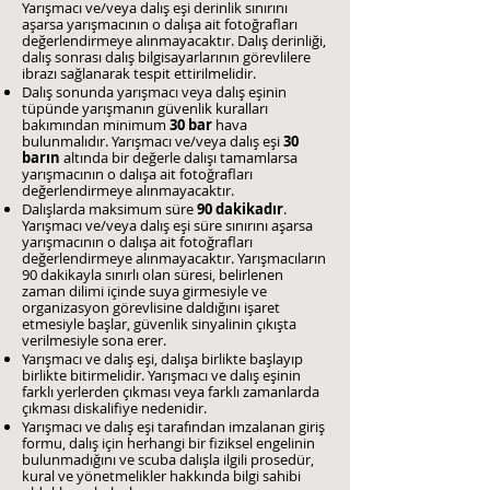
Yarışmacı ve/veya dalış eşi derinlik sınırını
aşarsa yarışmacının o dalışa ait fotoğrafları
değerlendirmeye alınmayacaktır. Dalış derinliği,
dalış sonrası dalış bilgisayarlarının görevlilere
ibrazı sağlanarak tespit ettirilmelidir.
Dalış sonunda yarışmacı veya dalış eşinin
tüpünde yarışmanın güvenlik kuralları
bakımından minimum
30 bar
hava
bulunmalıdır. Yarışmacı ve/veya dalış eşi
30
barın
altında bir değerle dalışı tamamlarsa
yarışmacının o dalışa ait fotoğrafları
değerlendirmeye alınmayacaktır.
Dalışlarda maksimum süre
90 dakikadır
.
Yarışmacı ve/veya dalış eşi süre sınırını aşarsa
yarışmacının o dalışa ait fotoğrafları
değerlendirmeye alınmayacaktır. Yarışmacıların
90 dakikayla sınırlı olan süresi, belirlenen
zaman dilimi içinde suya girmesiyle ve
organizasyon görevlisine daldığını işaret
etmesiyle başlar, güvenlik sinyalinin çıkışta
verilmesiyle sona erer.
Yarışmacı ve dalış eşi, dalışa birlikte başlayıp
birlikte bitirmelidir. Yarışmacı ve dalış eşinin
farklı yerlerden çıkması veya farklı zamanlarda
çıkması diskalifiye nedenidir.
Yarışmacı ve dalış eşi tarafından imzalanan giriş
formu, dalış için herhangi bir fiziksel engelinin
bulunmadığını ve scuba dalışla ilgili prosedür,
kural ve yönetmelikler hakkında bilgi sahibi