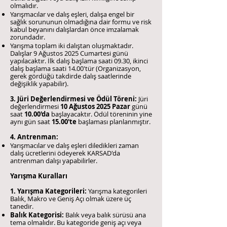
olmalıdır.
Yarışmacılar ve dalış eşleri, dalışa engel bir
sağlık sorununun olmadığına dair formu ve risk
kabul beyanını dalışlardan önce imzalamak
zorundadır.
Yarışma toplam iki dalıştan oluşmaktadır.
Dalışlar 9 Ağustos 2025 Cumartesi günü
yapılacaktır. İlk dalış başlama saati 09.30, ikinci
dalış başlama saati 14.00'tür (Organizasyon,
gerek gördüğü takdirde dalış saatlerinde
değişiklik yapabilir).
3. Jüri Değerlendirmesi ve Ödül Töreni:
Jüri
değerlendirmesi
10 Ağustos 2025 Pazar
günü
saat
10.00'da
başlayacaktır. Ödül töreninin yine
aynı gün saat
15.00'te
başlaması planlanmıştır.
4. Antrenman:
Yarışmacılar ve dalış eşleri diledikleri zaman
dalış ücretlerini ödeyerek KARSAD'da
antrenman dalışı yapabilirler.
Yarışma Kuralları
1. Yarışma Kategorileri:
Yarışma kategorileri
Balık, Makro ve Geniş Açı olmak üzere üç
tanedir.
Balık Kategorisi:
Balık veya balık sürüsü ana
tema olmalıdır. Bu kategoride geniş açı veya