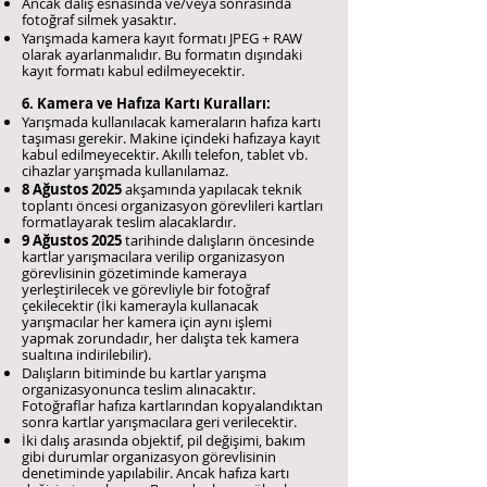
Ancak dalış esnasında ve/veya sonrasında
fotoğraf silmek yasaktır.
Yarışmada kamera kayıt formatı JPEG + RAW
olarak ayarlanmalıdır. Bu formatın dışındaki
kayıt formatı kabul edilmeyecektir.
6. Kamera ve Hafıza Kartı Kuralları:
Yarışmada kullanılacak kameraların hafıza kartı
taşıması gerekir. Makine içindeki hafızaya kayıt
kabul edilmeyecektir. Akıllı telefon, tablet vb.
cihazlar yarışmada kullanılamaz.
8 Ağustos 2025
akşamında yapılacak teknik
toplantı öncesi organizasyon görevlileri kartları
formatlayarak teslim alacaklardır.
9 Ağustos 2025
tarihinde dalışların öncesinde
kartlar yarışmacılara verilip organizasyon
görevlisinin gözetiminde kameraya
yerleştirilecek ve görevliyle bir fotoğraf
çekilecektir (İki kamerayla kullanacak
yarışmacılar her kamera için aynı işlemi
yapmak zorundadır, her dalışta tek kamera
sualtına indirilebilir).
Dalışların bitiminde bu kartlar yarışma
organizasyonunca teslim alınacaktır.
Fotoğraflar hafıza kartlarından kopyalandıktan
sonra kartlar yarışmacılara geri verilecektir.
İki dalış arasında objektif, pil değişimi, bakım
gibi durumlar organizasyon görevlisinin
denetiminde yapılabilir. Ancak hafıza kartı