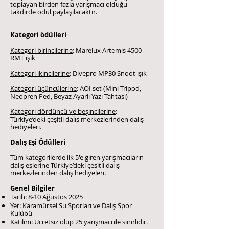
toplayan birden fazla yarışmacı olduğu
takdirde ödül paylaşılacaktır.
Kategori ödülleri
Kategori birincilerine
: Marelux Artemis 4500
RMT ışık
Kategori ikincilerine
: Divepro MP30 Snoot ışık
Kategori üçüncülerine
: AOI set (Mini Tripod,
Neopren Ped, Beyaz Ayarlı Yazı Tahtası)
Kategori dördüncü ve beşincilerine
:
Türkiye’deki çeşitli dalış merkezlerinden dalış
hediyeleri.
Dalış Eşi Ödülleri
Tüm kategorilerde ilk 5'e giren yarışmacıların
dalış eşlerine Türkiye’deki çeşitli dalış
merkezlerinden dalış hediyeleri.
Genel Bilgiler
Tarih: 8-10 Ağustos 2025
Yer: Karamürsel Su Sporları ve Dalış Spor
Kulübü
Katılım: Ücretsiz olup 25 yarışmacı ile sınırlıdır.