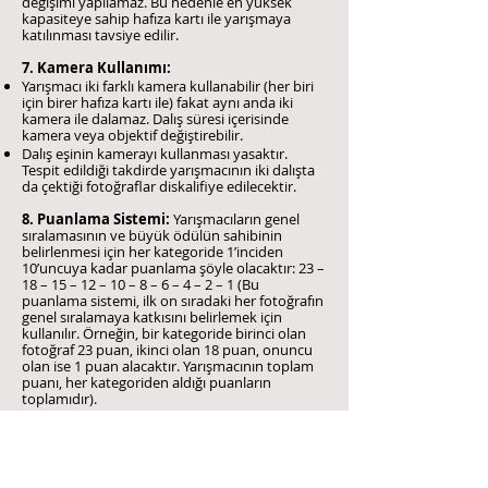
değişimi yapılamaz. Bu nedenle en yüksek
kapasiteye sahip hafıza kartı ile yarışmaya
katılınması tavsiye edilir.
7. Kamera Kullanımı:
Yarışmacı iki farklı kamera kullanabilir (her biri
için birer hafıza kartı ile) fakat aynı anda iki
kamera ile dalamaz. Dalış süresi içerisinde
kamera veya objektif değiştirebilir.
Dalış eşinin kamerayı kullanması yasaktır.
Tespit edildiği takdirde yarışmacının iki dalışta
da çektiği fotoğraflar diskalifiye edilecektir.
8. Puanlama Sistemi:
Yarışmacıların genel
sıralamasının ve büyük ödülün sahibinin
belirlenmesi için her kategoride 1’inciden
10’uncuya kadar puanlama şöyle olacaktır: 23 –
18 – 15 – 12 – 10 – 8 – 6 – 4 – 2 – 1 (Bu
puanlama sistemi, ilk on sıradaki her fotoğrafın
genel sıralamaya katkısını belirlemek için
kullanılır. Örneğin, bir kategoride birinci olan
fotoğraf 23 puan, ikinci olan 18 puan, onuncu
olan ise 1 puan alacaktır. Yarışmacının toplam
puanı, her kategoriden aldığı puanların
toplamıdır).
9. Değerlendirme:
Jürinin kararları kesindir.
Yarışmacılar jürinin kararlarına itiraz edemez.
Telif Hakları ve Post Prodüksiyon