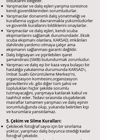
olduklarını belgeler.
Yarışmacılar ve dalış eşleri yarışma süresince
kendi güvenliklerinden sorumludurlar.
Yarışmacılar donanımlı dalış yönetmeliği ve
kurallarına uygun davranmakla yükümlüdürler
ve güvenlik kurallarını bildiklerini onaylarlar.
Yarışmacılar ve dalış eşleri, kendi scuba
ekipmanlarını sağlamak durumundadır. Eksik
scuba ekipmanı olanlara, KARSAD, imkânları
dahilinde yardımcı olmaya çalışır ama
ekipmanın sağlanması garanti değildir.
Dalış bilgisayarı ve şişirilebilen işaret
şamandırası (SMB) bulundurmak zorunludur.
Yarışmacı ve dalış eşi bir kaza veya bulaşıcı bir
hastalığa yakalanma durumunda KARSAD'ı,
İmbat Sualtı Görüntüleme Merkezi'ni,
organizasyon komitesini,organizasyon
görevlilerini vb. gibi diğer tüm şahıs ve
toplulukları hiçbir şekilde sorumlu
tutmayacağını, yarışmaya katılarak kabul ve
taahhüt eder. Tedavi sırasında oluşabilecek
masraflar tamamen yarışmacı ve dalış eşinin
sorumluluğunda olup, yukarıda belirtilen kişi
ve kurumlara yansıtılamaz.
5. Çekim ve Silme Kuralları:
Çekilecek fotoğraf sayısı için bir sınırlama
yoktur, yarışmacı dalış boyunca istediği kadar
fotoğraf çekebilir.