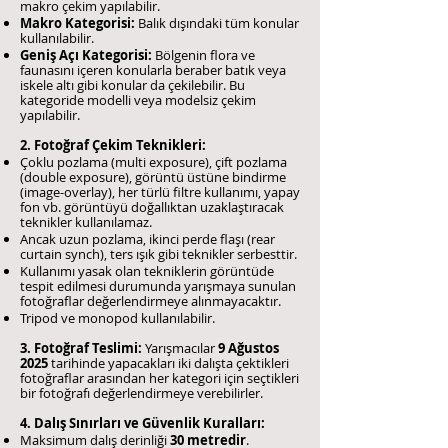
makro çekim yapılabilir.
Makro Kategorisi:
Balık dışındaki tüm konular
kullanılabilir.
Geniş Açı Kategorisi:
Bölgenin flora ve
faunasını içeren konularla beraber batık veya
iskele altı gibi konular da çekilebilir. Bu
kategoride modelli veya modelsiz çekim
yapılabilir.
2. Fotoğraf Çekim Teknikleri:
Çoklu pozlama (multi exposure), çift pozlama
(double exposure), görüntü üstüne bindirme
(image-overlay), her türlü filtre kullanımı, yapay
fon vb. görüntüyü doğallıktan uzaklaştıracak
teknikler kullanılamaz.
Ancak uzun pozlama, ikinci perde flaşı (rear
curtain synch), ters ışık gibi teknikler serbesttir.
Kullanımı yasak olan tekniklerin görüntüde
tespit edilmesi durumunda yarışmaya sunulan
fotoğraflar değerlendirmeye alınmayacaktır.
Tripod ve monopod kullanılabilir.
3. Fotoğraf Teslimi:
Yarışmacılar
9 Ağustos
2025
tarihinde yapacakları iki dalışta çektikleri
fotoğraflar arasından her kategori için seçtikleri
bir fotoğrafı değerlendirmeye verebilirler.
4. Dalış Sınırları ve Güvenlik Kuralları:
Maksimum dalış derinliği
30 metredir
.