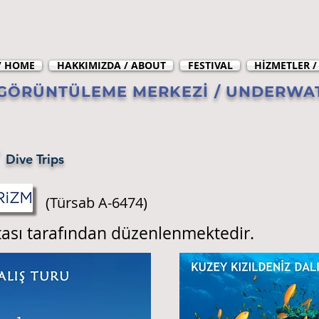
/ HOME
HAKKIMIZDA / ABOUT
FESTIVAL
HİZMETLER /
ÖRÜNTÜLEME MERKEZİ / UNDERWAT
/
Dive Trips
(Türsab A-6474)
ası tarafından düzenlenmektedir.