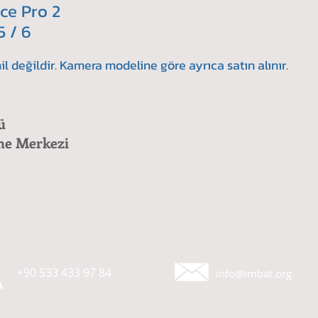
ce Pro 2
5 / 6
il değildir. Kamera modeline göre ayrıca satın alınır.
ü
me Merkezi
+90 533 433 97 84
info@imbat.org