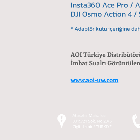
Insta360 Ace Pro / A
DJI Osmo Action 4 / 
* Adaptör kutu içeriğine dah
AOI Türkiye Distribütör
İmbat Sualtı Görüntüle
www.aoi-uw.com
Atasehir Mahallesi
8019/21 Sok. No:29/5
Cigli - Izmir / TURKIYE